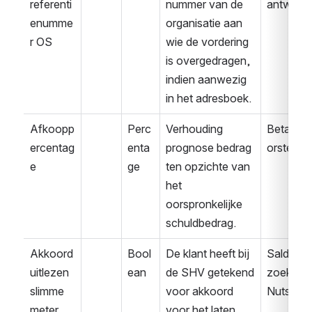
referenti
nummer van de 
antwoor
enumme
organisatie aan 
r OS
wie de vordering 
is overgedragen, 
indien aanwezig 
in het adresboek.
Afkoopp
Perc
Verhouding 
Betaalvo
ercentag
enta
prognose bedrag 
orstel
e
ge
ten opzichte van 
het 
oorspronkelijke 
schuldbedrag.
Akkoord 
Bool
De klant heeft bij 
Saldover
uitlezen 
ean
de SHV getekend 
zoek 
slimme 
voor akkoord 
Nuts
meter
voor het laten 