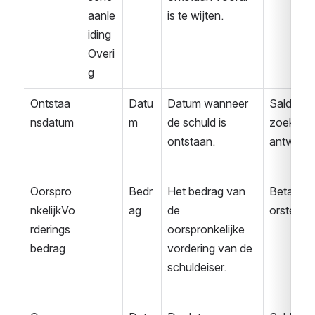
aanle
is te wijten.
iding
Overi
g
Ontstaa
Datu
Datum wanneer 
Saldover
nsdatum
m
de schuld is 
zoek 
ontstaan.
antwoor
Oorspro
Bedr
Het bedrag van 
Betaalvo
nkelijkVo
ag
de 
orstel
rderings
oorspronkelijke 
bedrag
vordering van de 
schuldeiser.