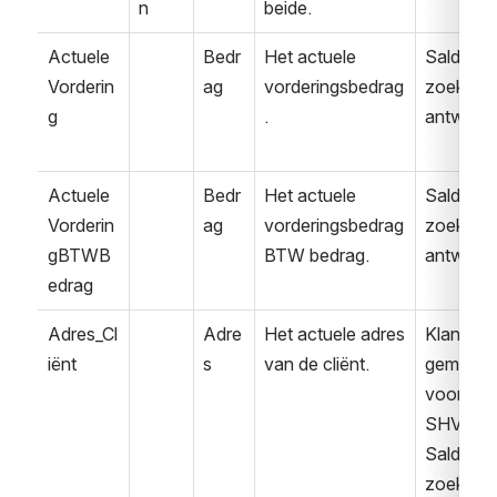
n
beide.
Actuele
Bedr
Het actuele 
Saldover
Vorderin
ag
vorderingsbedrag
zoek 
g
.
antwoor
Actuele
Bedr
Het actuele 
Saldover
Vorderin
ag
vorderingsbedrag 
zoek 
gBTWB
BTW bedrag.
antwoor
edrag
Adres_Cl
Adre
Het actuele adres 
Klant 
iënt
s
van de cliënt.
gemeld 
voor 
SHV
Saldover
zoek