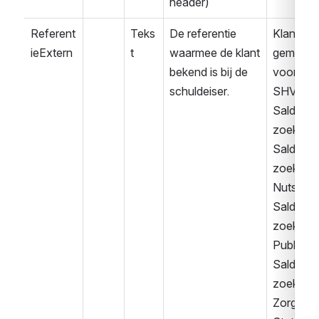
header)
Referent
Teks
De referentie 
Klant 
ieExtern
t
waarmee de klant 
gemeld 
bekend is bij de 
voor 
schuldeiser.
SHV
Saldover
zoek
Saldover
zoek 
Nuts
Saldover
zoek 
Publiek
Saldover
zoek 
Zorg