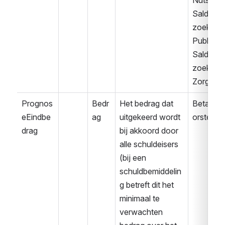
Nuts
Saldover
zoek 
Publiek
Saldover
zoek 
Zorg
Prognos
Bedr
Het bedrag dat 
Betaalvo
eEindbe
ag
uitgekeerd wordt 
orstel
drag
bij akkoord door 
alle schuldeisers 
(bij een 
schuldbemiddelin
g betreft dit het 
minimaal te 
verwachten 