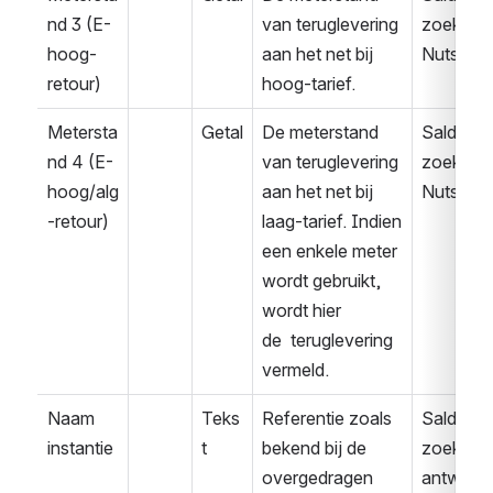
nd 3 (E-
van teruglevering 
zoek 
hoog-
aan het net bij 
Nuts
retour)
hoog-tarief.
Metersta
Getal
De meterstand 
Saldover
nd 4 (E-
van teruglevering 
zoek 
hoog/alg
aan het net bij 
Nuts
-retour)
laag-tarief. Indien 
een enkele meter 
wordt gebruikt, 
wordt hier 
de  teruglevering 
vermeld.
Naam 
Teks
Referentie zoals 
Saldover
instantie
t
bekend bij de 
zoek 
overgedragen 
antwoor