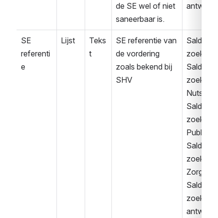
de SE wel of niet 
antwoor
saneerbaar is.
SE 
Lijst
Teks
SE referentie van 
Saldover
referenti
t
de vordering 
zoek
e
zoals bekend bij 
Saldover
SHV
zoek 
Nuts
Saldover
zoek 
Publiek
Saldover
zoek 
Zorg
Saldover
zoek 
antwoor