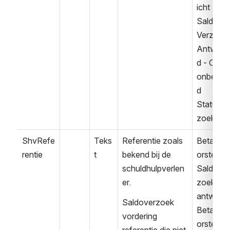
icht
Saldo 
Verzoek 
Antwoor
d - Client 
onbeken
d
Statusve
zoek
ShvRefe
Teks
Referentie zoals 
Betaalvo
rentie
t
bekend bij de 
orstel 
schuldhulpverlen
Saldover
er.
zoek 
antwoor
Saldoverzoek 
Betaalvo
vordering 
orstel 