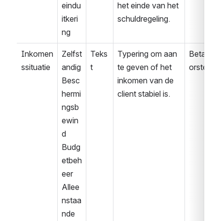
eindu
het einde van het 
itkeri
schuldregeling.
ng
Inkomen
Zelfst
Teks
Typering om aan 
Betaalvo
ssituatie
andig
t
te geven of het 
orstel
Besc
inkomen van de 
hermi
client stabiel is.
ngsb
ewin
d
Budg
etbeh
eer
Allee
nstaa
nde 