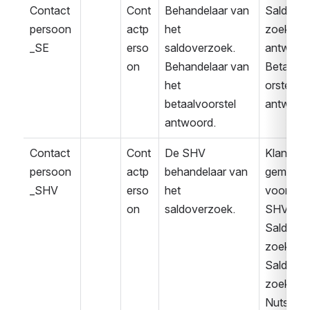
Contact
Cont
Behandelaar van 
Saldover
persoon
actp
het 
zoek 
_SE
erso
saldoverzoek.
antwoor
on
Behandelaar van 
Betaalvo
het 
orstel 
betaalvoorstel 
antwoor
antwoord.
Contact
Cont
De SHV 
Klant 
persoon
actp
behandelaar van 
gemeld 
_SHV
erso
het 
voor 
on
saldoverzoek.
SHV
Saldover
zoek
Saldover
zoek 
Nuts