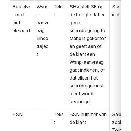
Betaalvo
Wsnp
Teks
SHV stelt SE op 
Statusbe
orstel 
-
t
de hoogte dat er 
icht
niet 
aanvr
geen 
akkoord
aag
schuldregeling tot 
Einde 
stand is gekomen 
trajec
en geeft aan of 
t
de klant een 
Wsnp-aanvraag 
gaat indienen, of 
dat alleen het 
schuldregelingstr
aject wordt 
beeindigd.
BSN
Teks
BSN nummer van 
Saldover
t
de klant
zoek 
Zorg