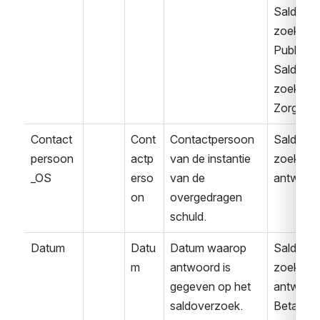
Saldover
zoek 
Publiek
Saldover
zoek 
Zorg
Contact
Cont
Contactpersoon 
Saldover
persoon
actp
van de instantie 
zoek 
_OS
erso
van de 
antwoor
on
overgedragen 
schuld.
Datum
Datu
Datum waarop 
Saldover
m
antwoord is 
zoek 
gegeven op het 
antwoor
saldoverzoek.
Betaalvo