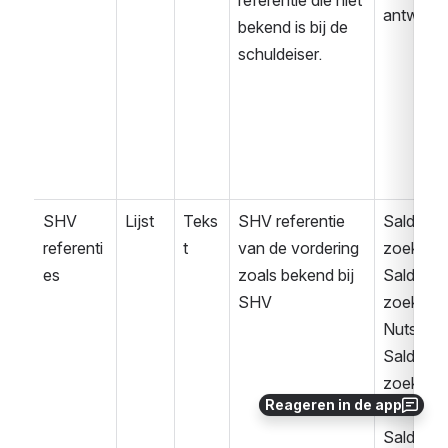
referentie die niet 
antwoor
bekend is bij de 
schuldeiser.
SHV 
Lijst
Teks
SHV referentie 
Saldover
referenti
t
van de vordering 
zoek
es
zoals bekend bij 
Saldover
SHV
zoek 
Nuts
Saldover
zoek 
Reageren in de app
Publiek
Saldover