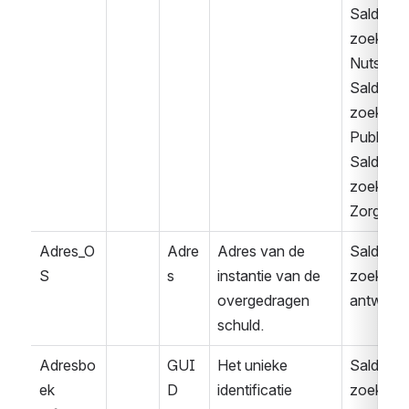
Saldover
zoek 
Nuts
Saldover
zoek 
Publiek
Saldover
zoek 
Zorg
Adres_O
Adre
Adres van de 
Saldover
S
s
instantie van de 
zoek 
overgedragen 
antwoor
schuld.
Adresbo
GUI
Het unieke 
Saldover
ek 
D
identificatie 
zoek 