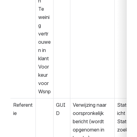
n
Te 
weini
g 
vertr
ouwe
n in 
klant
Voor
keur 
voor 
Wsnp
Referent
GUI
Verwijzing naar 
Statusbe
ie
D
oorspronkelijk 
icht
bericht (wordt 
Statusve
opgenomen in 
zoek