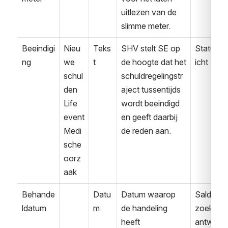
uitlezen van de 
slimme meter.
Beeindigi
Nieu
Teks
SHV stelt SE op 
Statusbe
ng
we 
t
de hoogte dat het 
icht
schul
schuldregelingstr
den
aject tussentijds 
Life 
wordt beeindigd 
event
en geeft daarbij 
Medi
de reden aan.
sche 
oorz
aak
Behande
Datu
Datum waarop 
Saldover
ldatum
m
de handeling 
zoek 
heeft 
antwoor