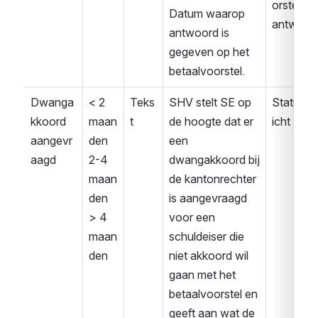
orstel 
Datum waarop 
antwoor
antwoord is 
gegeven op het 
betaalvoorstel.
Dwanga
< 2 
Teks
SHV stelt SE op 
Statusbe
kkoord 
maan
t
de hoogte dat er 
icht
aangevr
den
een 
aagd
2-4 
dwangakkoord bij 
maan
de kantonrechter 
den
is aangevraagd 
> 4 
voor een 
maan
schuldeiser die 
den
niet akkoord wil 
gaan met het 
betaalvoorstel en 
geeft aan wat de 