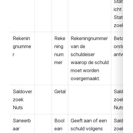
Statusbe
icht
Statusve
zoek
Rekenin
Reke
Rekeningnummer 
Betaalvo
gnumme
ning
van de 
orstel 
r
num
schuldeiser 
antwoor
mer
waarop de schuld 
moet worden 
overgemaakt.
Saldover
Getal
Saldover
zoek 
zoek 
Nuts
Nuts
Saneerb
Bool
Geeft aan of een 
Saldover
aar
ean
schuld volgens 
zoek 