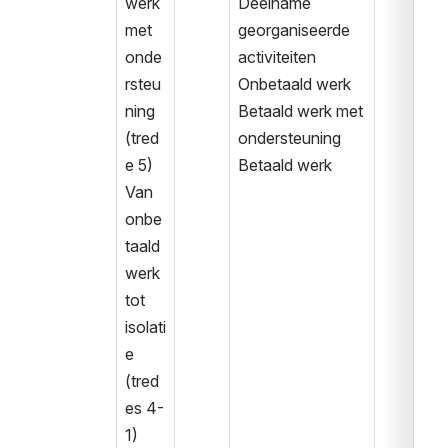
werk 
Deelname 
met 
georganiseerde 
onde
activiteiten
rsteu
Onbetaald werk
ning 
Betaald werk met 
(tred
ondersteuning
e 5)
Betaald werk
Van 
onbe
taald 
werk 
tot 
isolati
e 
(tred
es 4-
1)