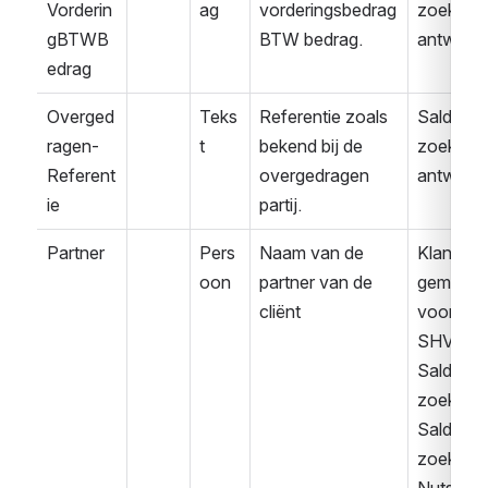
Vorderin
ag
vorderingsbedrag 
zoek 
gBTWB
BTW bedrag.
antwoor
edrag
Overged
Teks
Referentie zoals 
Saldover
ragen-
t
bekend bij de 
zoek 
Referent
overgedragen 
antwoor
ie
partij.
Partner
Pers
Naam van de 
Klant 
oon
partner van de 
gemeld 
cliënt
voor 
SHV
Saldover
zoek
Saldover
zoek 