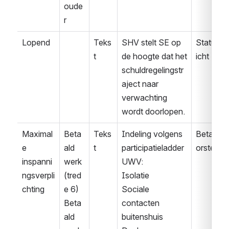
oude
r
Lopend
Teks
SHV stelt SE op 
Statusbe
t
de hoogte dat het 
icht
schuldregelingstr
aject naar 
verwachting 
wordt doorlopen.
Maximal
Beta
Teks
Indeling volgens 
Betaalvo
e 
ald 
t
participatieladder 
orstel
inspanni
werk 
UWV:
ngsverpli
(tred
Isolatie
chting
e 6)
Sociale 
Beta
contacten 
ald 
buitenshuis