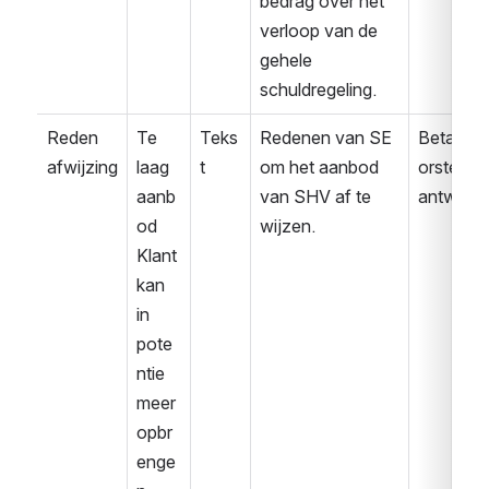
bedrag over het 
verloop van de 
gehele 
schuldregeling.
Reden 
Te 
Teks
Redenen van SE 
Betaalvo
afwijzing
laag 
t
om het aanbod 
orstel 
aanb
van SHV af te 
antwoor
od
wijzen.
Klant 
kan 
in 
pote
ntie 
meer 
opbr
enge