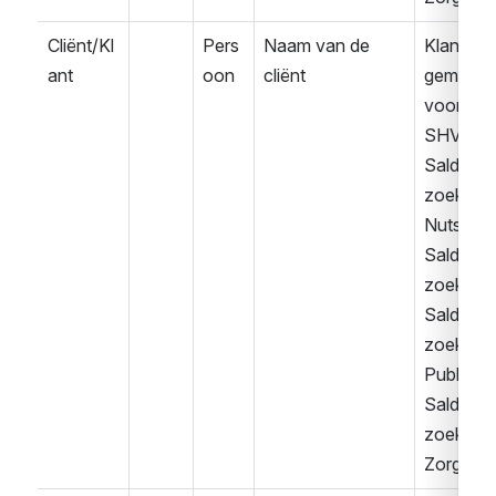
Cliënt/Kl
Pers
Naam van de 
Klant 
ant
oon
cliënt
gemeld 
voor 
SHV
Saldover
zoek 
Nuts
Saldover
zoek
Saldover
zoek 
Publiek
Saldover
zoek 
Zorg