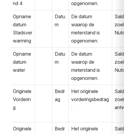
nd 4
opgenomen.
Opname
Datu
De datum 
Saldover
datum 
m
waarop de 
zoek 
Stadsver
meterstand is 
Nuts
warming
opgenomen.
Opname
Datu
De datum 
Saldover
datum 
m
waarop de 
zoek 
water
meterstand is 
Nuts
opgenomen.
Originele
Bedr
Het originele 
Saldover
Vorderin
ag
vorderingsbedrag
zoek 
g
.
antwoor
Originele
Bedr
Het originele 
Saldover