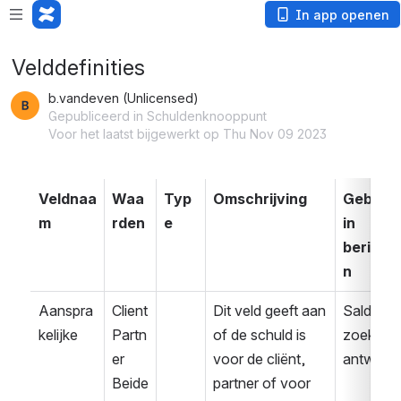
In app openen
Velddefinities
b.vandeven (Unlicensed)
Gepubliceerd in Schuldenknooppunt
Voor het laatst bijgewerkt op Thu Nov 09 2023
Veldnaa
Waa
Typ
Omschrijving
Gebruikt
m
rden
e
in 
bericht
n
Aanspra
Client
Dit veld geeft aan 
Saldover
kelijke
Partn
of de schuld is 
zoek 
er
voor de cliënt, 
antwoor
Beide
partner of voor 