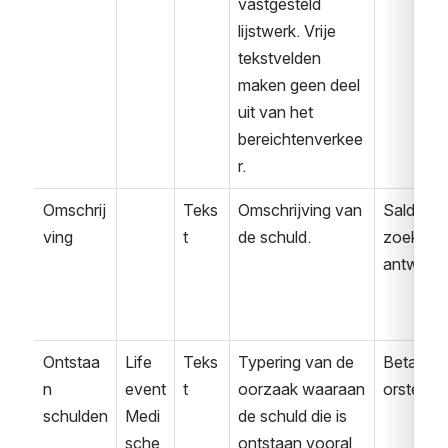
vastgesteld 
lijstwerk. Vrije 
tekstvelden 
maken geen deel 
uit van het 
bereichtenverkee
r.
Omschrij
Teks
Omschrijving van 
Saldover
ving
t
de schuld.
zoek 
antwoor
Ontstaa
Life 
Teks
Typering van de 
Betaalvo
n 
event
t
oorzaak waaraan 
orstel
schulden
Medi
de schuld die is 
sche 
ontstaan vooral 