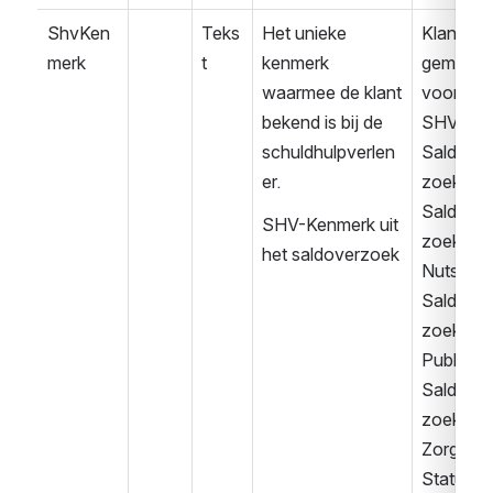
ShvKen
Teks
Het unieke 
Klant 
merk
t
kenmerk 
gemeld 
waarmee de klant 
voor 
bekend is bij de 
SHV
schuldhulpverlen
Saldover
er.
zoek
Saldover
SHV-Kenmerk uit 
zoek 
het saldoverzoek
Nuts
Saldover
zoek 
Publiek
Saldover
zoek 
Zorg
Statusbe