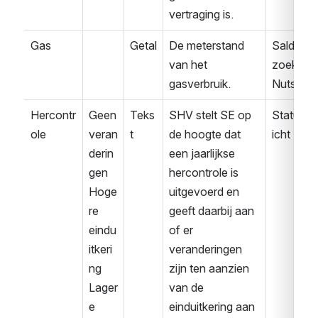
vertraging is.
Gas
Getal
De meterstand 
Saldover
van het 
zoek 
gasverbruik.
Nuts
Hercontr
Geen 
Teks
SHV stelt SE op 
Statusbe
ole
veran
t
de hoogte dat 
icht
derin
een jaarlijkse 
gen
hercontrole is 
Hoge
uitgevoerd en 
re 
geeft daarbij aan 
eindu
of er 
itkeri
veranderingen 
ng
zijn ten aanzien 
Lager
van de 
e 
einduitkering aan 