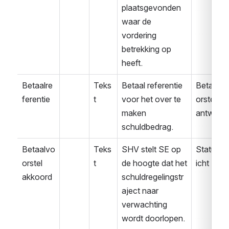
plaatsgevonden 
waar de 
vordering 
betrekking op 
heeft.
Betaalre
Teks
Betaal referentie 
Betaalvo
ferentie
t
voor het over te 
orstel 
maken 
antwoor
schuldbedrag.
Betaalvo
Teks
SHV stelt SE op 
Statusbe
orstel 
t
de hoogte dat het 
icht
akkoord
schuldregelingstr
aject naar 
verwachting 
wordt doorlopen.