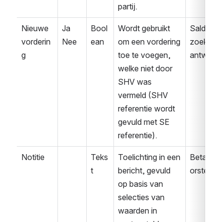
partij.
Nieuwe 
Ja
Bool
Wordt gebruikt 
Saldover
vorderin
Nee
ean
om een vordering 
zoek 
g
toe te voegen, 
antwoor
welke niet door 
SHV was 
vermeld (SHV 
referentie wordt 
gevuld met SE 
referentie).
Notitie
Teks
Toelichting in een 
Betaalvo
t
bericht, gevuld 
orstel
op basis van 
selecties van 
waarden in 